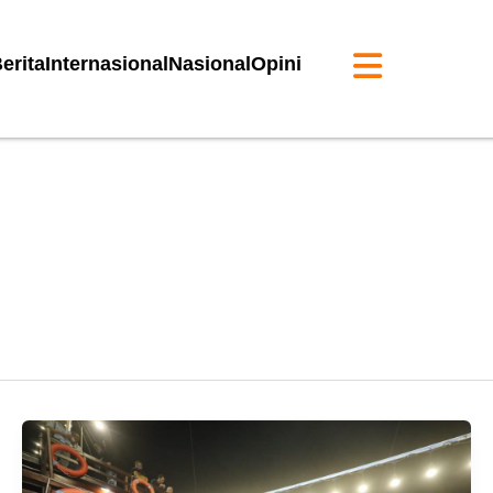
erita
Internasional
Nasional
Opini