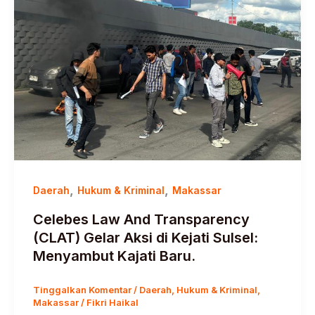
,
,
Daerah
Hukum & Kriminal
Makassar
Celebes Law And Transparency
(CLAT) Gelar Aksi di Kejati Sulsel:
Menyambut Kajati Baru.
Tinggalkan Komentar
/
Daerah
,
Hukum & Kriminal
,
Makassar
/
Fikri Haikal