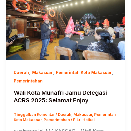
,
,
,
Daerah
Makassar
Pemerintah Kota Makassar
Pemerintahan
Wali Kota Munafri Jamu Delegasi
ACRS 2025: Selamat Enjoy
Tinggalkan Komentar
/
Daerah
,
Makassar
,
Pemerintah
Kota Makassar
,
Pemerintahan
/
Fikri Haikal