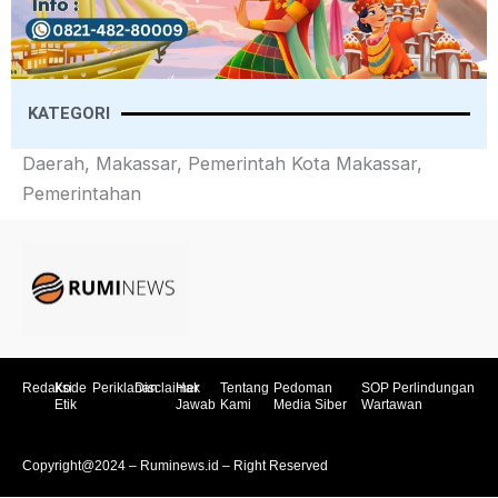
KATEGORI
Daerah, Makassar, Pemerintah Kota Makassar,
Pemerintahan
Redaksi
Kode
Periklanan
Disclaimer
Hak
Tentang
Pedoman
SOP Perlindungan
Etik
Jawab
Kami
Media Siber
Wartawan
Copyright@2024 – Ruminews.id – Right Reserved