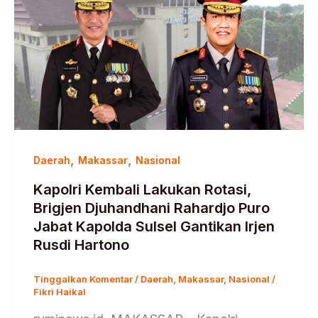
,
,
Daerah
Makassar
Nasional
Kapolri Kembali Lakukan Rotasi,
Brigjen Djuhandhani Rahardjo Puro
Jabat Kapolda Sulsel Gantikan Irjen
Rusdi Hartono
Tinggalkan Komentar
/
Daerah
,
Makassar
,
Nasional
/
Fikri Haikal