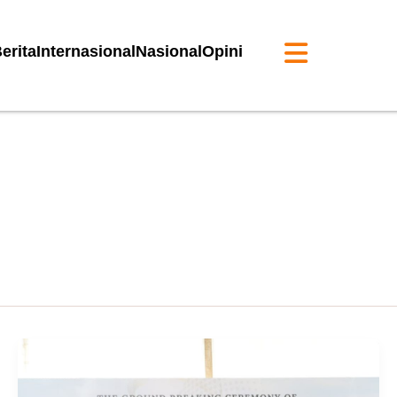
erita
Internasional
Nasional
Opini