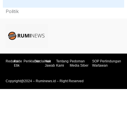
Politik
Redaksi
Kode
Periklanan
Disclaimer
Hak
Tentang
Pedoman
SOP Perlindungan
Etik
Jawab
Kami
Media Siber
Wartawan
Copyright@2024 – Ruminews.id – Right Reserved