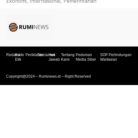
Ekonomi, Internasional, Pemerintahan
Redaksi
Kode
Periklanan
Disclaimer
Hak
Tentang
Pedoman
SOP Perlindungan
Etik
Jawab
Kami
Media Siber
Wartawan
Copyright@2024 – Ruminews.id – Right Reserved