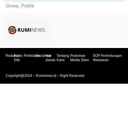
Gowa, Politik
Redaksi
Kode
Periklanan
Disclaimer
Hak
Tentang
Pedoman
SOP Perlindungan
Etik
Jawab
Kami
Media Siber
Wartawan
Copyright@2024 – Ruminews.id – Right Reserved