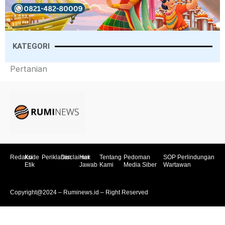
KATEGORI
Pertanian
Redaksi
Kode
Periklanan
Disclaimer
Hak
Tentang
Pedoman
SOP Perlindungan
Etik
Jawab
Kami
Media Siber
Wartawan
Copyright@2024 – Ruminews.id – Right Reserved