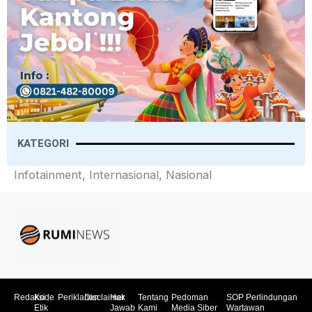
KATEGORI
Infotainment, Internasional, Nasional
Redaksi
Kode
Periklanan
Disclaimer
Hak
Tentang
Pedoman
SOP Perlindungan
Etik
Jawab
Kami
Media Siber
Wartawan