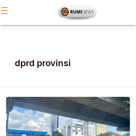
Lewati
ke
konten
dprd provinsi