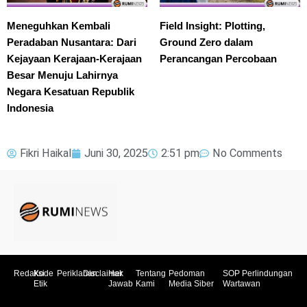
Meneguhkan Kembali
Field Insight: Plotting,
Peradaban Nusantara: Dari
Ground Zero dalam
Kejayaan Kerajaan-Kerajaan
Perancangan Percobaan
Besar Menuju Lahirnya
Negara Kesatuan Republik
Indonesia
Fikri Haikal
Juni 30, 2025
2:51 pm
No Comments
Redaksi
Kode
Periklanan
Disclaimer
Hak
Tentang
Pedoman
SOP Perlindungan
Etik
Jawab
Kami
Media Siber
Wartawan