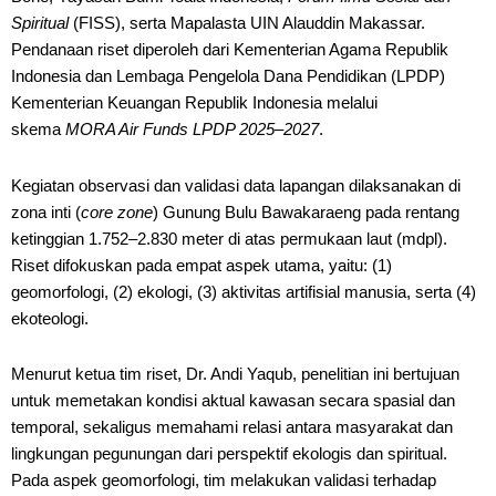
Spiritual
(FISS), serta Mapalasta UIN Alauddin Makassar.
Pendanaan riset diperoleh dari Kementerian Agama Republik
Indonesia dan Lembaga Pengelola Dana Pendidikan (LPDP)
Kementerian Keuangan Republik Indonesia melalui
skema
MORA Air Funds LPDP 2025–2027
.
Kegiatan observasi dan validasi data lapangan dilaksanakan di
zona inti (
core zone
) Gunung Bulu Bawakaraeng pada rentang
ketinggian 1.752–2.830 meter di atas permukaan laut (mdpl).
Riset difokuskan pada empat aspek utama, yaitu: (1)
geomorfologi, (2) ekologi, (3) aktivitas artifisial manusia, serta (4)
ekoteologi.
Menurut ketua tim riset, Dr. Andi Yaqub, penelitian ini bertujuan
untuk memetakan kondisi aktual kawasan secara spasial dan
temporal, sekaligus memahami relasi antara masyarakat dan
lingkungan pegunungan dari perspektif ekologis dan spiritual.
Pada aspek geomorfologi, tim melakukan validasi terhadap