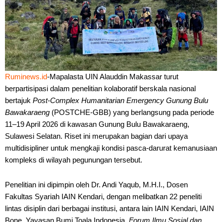
Ruminews.id
-Mapalasta UIN Alauddin Makassar turut
berpartisipasi dalam penelitian kolaboratif berskala nasional
bertajuk
Post-Complex Humanitarian Emergency Gunung Bulu
Bawakaraeng
(POSTCHE-GBB) yang berlangsung pada periode
11–19 April 2026 di kawasan Gunung Bulu Bawakaraeng,
Sulawesi Selatan. Riset ini merupakan bagian dari upaya
multidisipliner untuk mengkaji kondisi pasca-darurat kemanusiaan
kompleks di wilayah pegunungan tersebut.
Penelitian ini dipimpin oleh Dr. Andi Yaqub, M.H.I., Dosen
Fakultas Syariah IAIN Kendari, dengan melibatkan 22 peneliti
lintas disiplin dari berbagai institusi, antara lain IAIN Kendari, IAIN
Bone, Yayasan Bumi Toala Indonesia,
Forum Ilmu Sosial dan