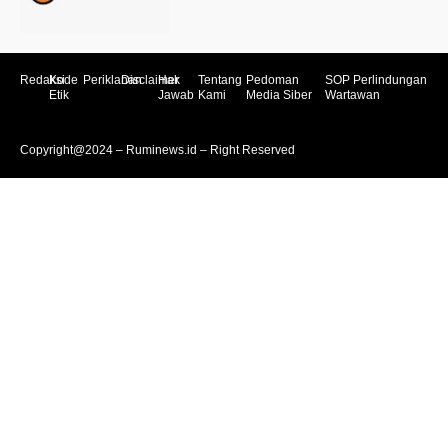
Redaksi
Kode
Periklanan
Disclaimer
Hak
Tentang
Pedoman
SOP Perlindungan
Etik
Jawab
Kami
Media Siber
Wartawan
Copyright@2024 – Ruminews.id – Right Reserved