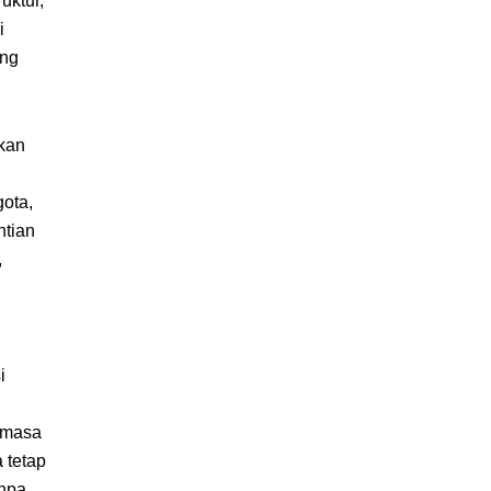
uktur,
i
ang
ukan
ota,
ntian
,
i
 masa
 tetap
npa