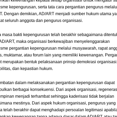
ikan kewenangan kepada setiap organisasi untuk mengatur str
sme kepengurusan, serta tata cara pergantian pengurus melalu
. Dengan demikian, AD/ART menjadi sumber hukum utama y
at seluruh anggota dan pengurus organisasi.
a masa bakti kepengurusan telah berakhir sebagaimana ditent
AD/ART, maka organisasi berkewajiban menyelenggarakan
sme pergantian kepengurusan melalui musyawarah, rapat angg
s, muktamar, atau forum lain yang memiliki kewenangan. Perga
ut merupakan bentuk pelaksanaan prinsip demokrasi organisasi
ilitas, dan kepastian hukum.
ambatan dalam melaksanakan pergantian kepengurusan dapat
ulkan berbagai konsekuensi. Dari aspek organisasi, regeneras
mpinan menjadi terhambat sehingga kaderisasi tidak berjalan
imana mestinya. Dari aspek hukum organisasi, pengurus yang
a telah berakhir dapat menghadapi persoalan legitimasi apabila
ankan kewenangan tanpa adanya dasar dalam AD/ART atau ta