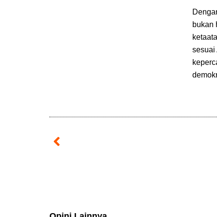
Dengan
bukan 
ketaata
sesuai
keperc
demokr
Prev
Opini Lainnya