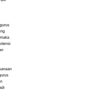
ngurus
ing
, maka
otensi
an
ksanaan
gurus
an
adi