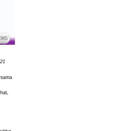
021
ersama
hat,