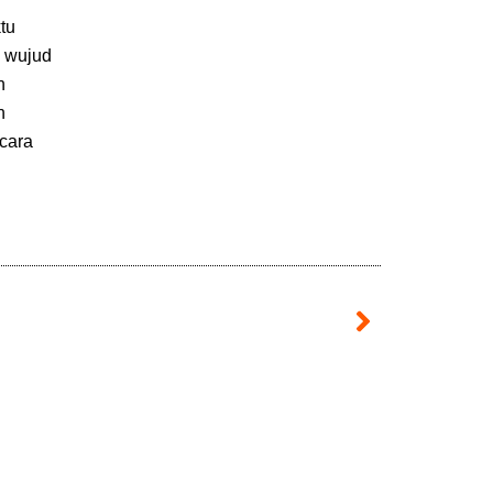
tu
n wujud
n
n
cara
Next