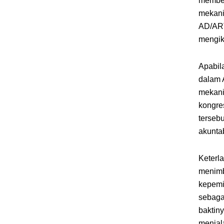
member
mekani
AD/ART
mengik
Apabil
dalam 
mekani
kongre
terseb
akuntab
Keterl
menimb
kepemi
sebaga
baktiny
menjal