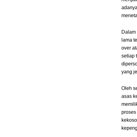
adanya
meneta
Dalam 
lama t
over at
setiap
dipers
yang je
Oleh s
asas ke
memili
proses
kekoso
kepeng