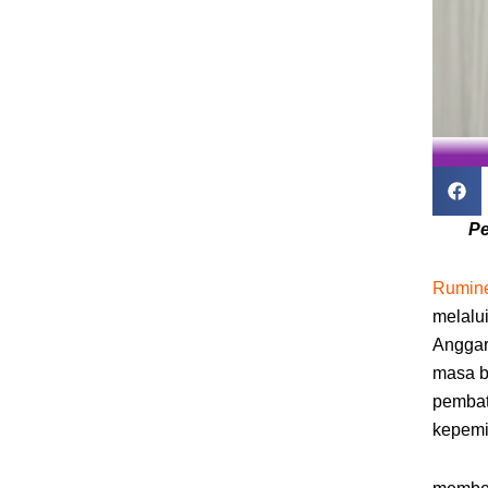
Pe
Rumine
melalu
Anggar
masa b
pembat
kepemi