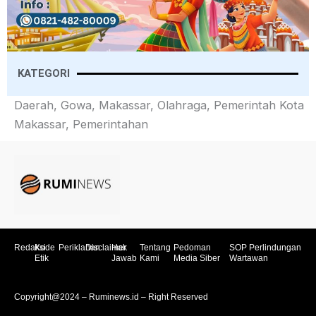
KATEGORI
Daerah, Gowa, Makassar, Olahraga, Pemerintah Kota
Makassar, Pemerintahan
Redaksi
Kode
Periklanan
Disclaimer
Hak
Tentang
Pedoman
SOP Perlindungan
Etik
Jawab
Kami
Media Siber
Wartawan
Copyright@2024 – Ruminews.id – Right Reserved