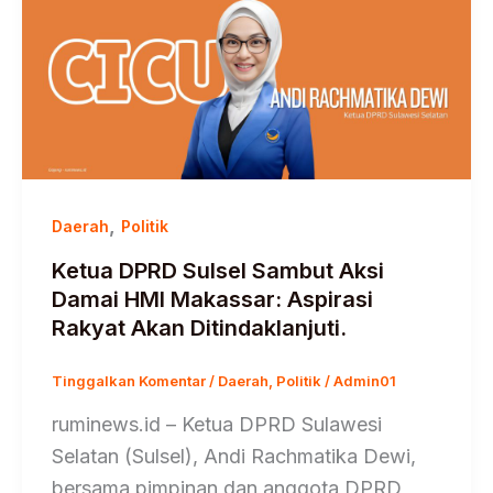
,
Daerah
Politik
Ketua DPRD Sulsel Sambut Aksi
Damai HMI Makassar: Aspirasi
Rakyat Akan Ditindaklanjuti.
Tinggalkan Komentar
/
Daerah
,
Politik
/
Admin01
ruminews.id – Ketua DPRD Sulawesi
Selatan (Sulsel), Andi Rachmatika Dewi,
bersama pimpinan dan anggota DPRD