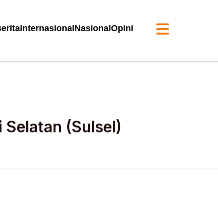
erita
Internasional
Nasional
Opini
Selatan (Sulsel)