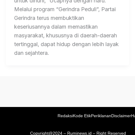
untuk dihuni,” Ucapnya dengan haru.
Melalui program “Gerindra Peduli”, Partai
Gerindra terus membuktikan
keseriusannya dalam memastikan
masyarakat, khususnya di daerah-daerah
tertinggal, dapat hidup dengan lebih layak
dan sejahtera.
Redaksi
Kode Etik
Periklanan
Disclaimer
H
Copyright@2024 – Ruminews.id – Right Reserved