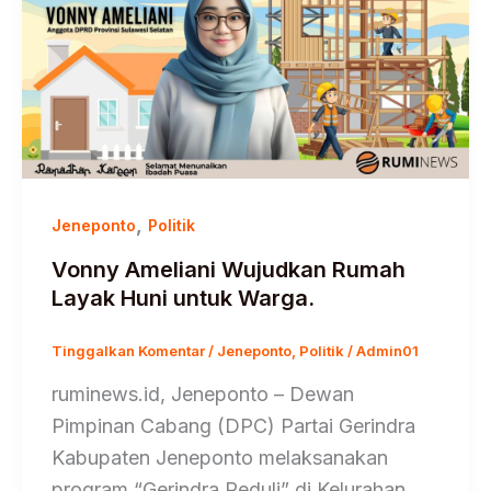
,
Jeneponto
Politik
Vonny Ameliani Wujudkan Rumah
Layak Huni untuk Warga.
Tinggalkan Komentar
/
Jeneponto
,
Politik
/
Admin01
ruminews.id, Jeneponto – Dewan
Pimpinan Cabang (DPC) Partai Gerindra
Kabupaten Jeneponto melaksanakan
program “Gerindra Peduli” di Kelurahan