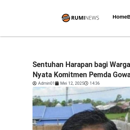
Lewati
ke
Home
B
konten
Sentuhan Harapan bagi Warga
Nyata Komitmen Pemda Gowa 
Admin01
Mei 12, 2025
14:36