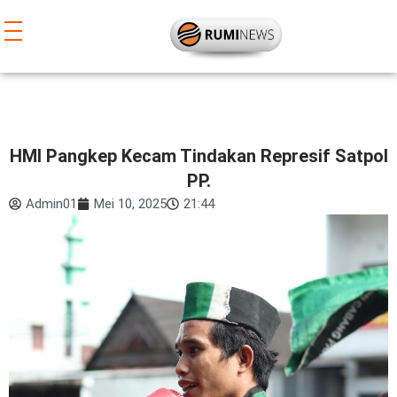
Lewati
ke
konten
HMI Pangkep Kecam Tindakan Represif Satpol
PP.
Admin01
Mei 10, 2025
21:44