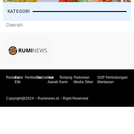
KATEGORI
Daerah
Redaksi
Kode
Periklanan
Disclaimer
Hak
Tentang
Pedoman
SOP Perlindungan
Etik
Jawab
Kami
Media Siber
Wartawan
Copyright@2024 – Ruminews.id – Right Reserved