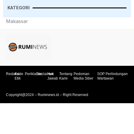
KATEGORI
Makassar
Redaksi
Kode
Periklanan
Disclaimer
Hak
Tentang
Pedoman
SOP Perlindungan
Etik
Jawab
Kami
Media Siber
Wartawan
Copyright@2024 – Ruminews.id – Right Reserved