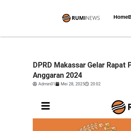
Lewati
ke
Home
B
konten
DPRD Makassar Gelar Rapat P
Anggaran 2024
Admin01
Mei 28, 2025
20:02