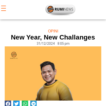
Lewati
ke
konten
OPINI
New Year, New Challanges
31/12/2024
8:05 pm