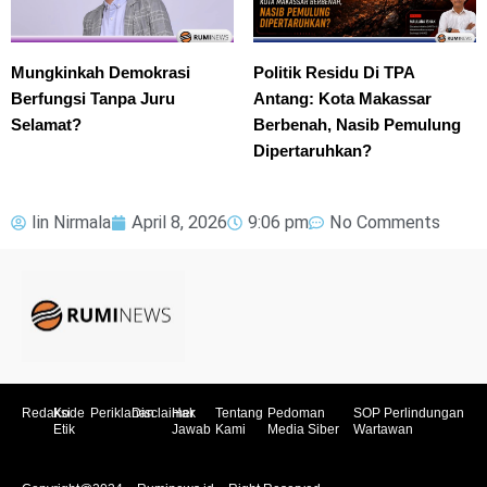
Mungkinkah Demokrasi
Politik Residu Di TPA
Berfungsi Tanpa Juru
Antang: Kota Makassar
Selamat?
Berbenah, Nasib Pemulung
Dipertaruhkan?
Iin Nirmala
April 8, 2026
9:06 pm
No Comments
Redaksi
Kode
Periklanan
Disclaimer
Hak
Tentang
Pedoman
SOP Perlindungan
Etik
Jawab
Kami
Media Siber
Wartawan