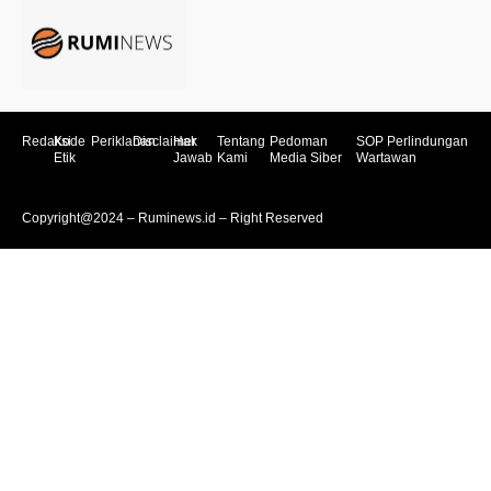
Redaksi
Kode
Periklanan
Disclaimer
Hak
Tentang
Pedoman
SOP Perlindungan
Etik
Jawab
Kami
Media Siber
Wartawan
Copyright@2024 – Ruminews.id – Right Reserved