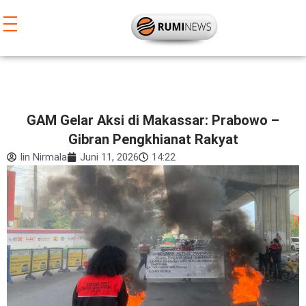
Lewati
ke
konten
GAM Gelar Aksi di Makassar: Prabowo –
Gibran Pengkhianat Rakyat
Iin Nirmala
Juni 11, 2026
14:22