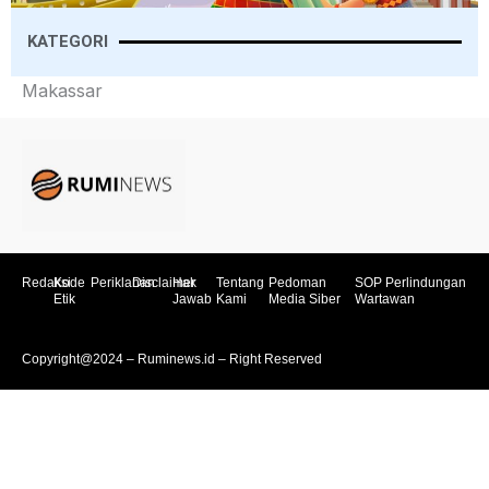
KATEGORI
Makassar
Redaksi
Kode
Periklanan
Disclaimer
Hak
Tentang
Pedoman
SOP Perlindungan
Etik
Jawab
Kami
Media Siber
Wartawan
Copyright@2024 – Ruminews.id – Right Reserved