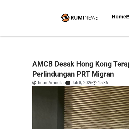
Lewati
ke
Home
B
konten
AMCB Desak Hong Kong Terap
Perlindungan PRT Migran
Iman Amirullah
Juli 8, 2026
15:36