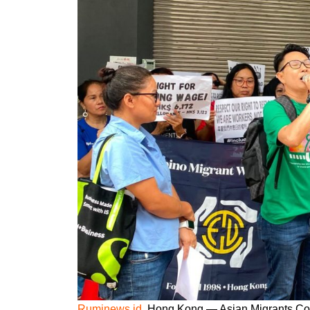
Ruminews.id
, Hong Kong — Asian Migrants Coo