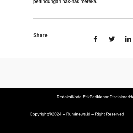
perlindungan hak-hak mereka.
Share
Redaksi
Kode Etik
Periklanan
Disclaimer
H
Copyright@2024 – Ruminews.id – Right Reserved