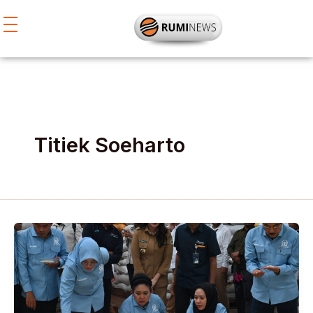
Lewati
ke
konten
Titiek Soeharto