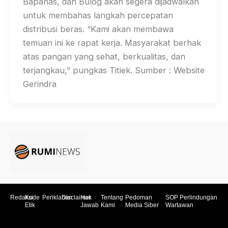
Bapanas, dan Bulog akan segera dijadwalkan
untuk membahas langkah percepatan
distribusi beras. “Kami akan membawa
temuan ini ke rapat kerja. Masyarakat berhak
atas pangan yang sehat, berkualitas, dan
terjangkau,” pungkas Titiek. Sumber : Website
Gerindra
Redaksi
Kode
Periklanan
Disclaimer
Hak
Tentang
Pedoman
SOP Perlindungan
Etik
Jawab
Kami
Media Siber
Wartawan