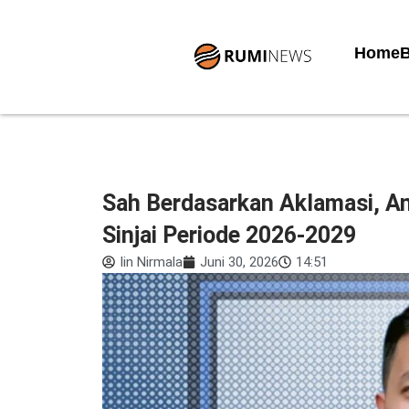
Lewati
ke
Home
B
konten
Sah Berdasarkan Aklamasi, A
Sinjai Periode 2026-2029
Iin Nirmala
Juni 30, 2026
14:51