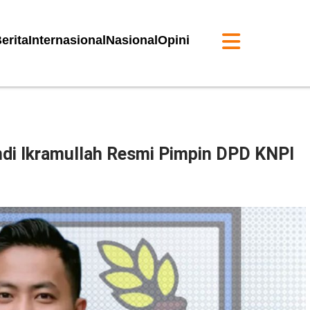
erita
Internasional
Nasional
Opini
ndi Ikramullah Resmi Pimpin DPD KNPI