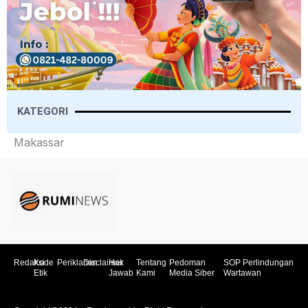
KATEGORI
Makassar
Redaksi
Kode
Periklanan
Disclaimer
Hak
Tentang
Pedoman
SOP Perlindungan
Etik
Jawab
Kami
Media Siber
Wartawan