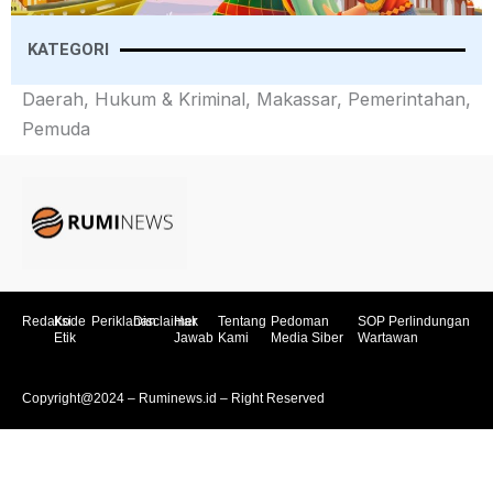
KATEGORI
Daerah, Hukum & Kriminal, Makassar, Pemerintahan,
Pemuda
Redaksi
Kode
Periklanan
Disclaimer
Hak
Tentang
Pedoman
SOP Perlindungan
Etik
Jawab
Kami
Media Siber
Wartawan
Copyright@2024 – Ruminews.id – Right Reserved