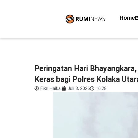
Lewati
ke
Home
B
konten
Peringatan Hari Bhayangkara,
Keras bagi Polres Kolaka Utar
Fikri Haikal
Juli 3, 2026
16:28