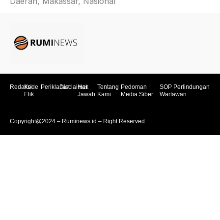
Daerah, Makassar, Nasional
Redaksi
Kode
Periklanan
Disclaimer
Hak
Tentang
Pedoman
SOP Perlindungan
Etik
Jawab
Kami
Media Siber
Wartawan
Copyright@2024 – Ruminews.id – Right Reserved