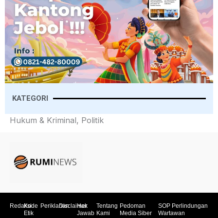
KATEGORI
Hukum & Kriminal, Politik
Redaksi
Kode
Periklanan
Disclaimer
Hak
Tentang
Pedoman
SOP Perlindungan
Etik
Jawab
Kami
Media Siber
Wartawan