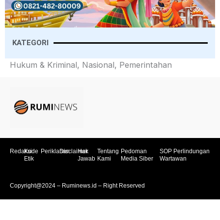
KATEGORI
Hukum & Kriminal, Nasional, Pemerintahan
Redaksi
Kode
Periklanan
Disclaimer
Hak
Tentang
Pedoman
SOP Perlindungan
Etik
Jawab
Kami
Media Siber
Wartawan
Copyright@2024 – Ruminews.id – Right Reserved