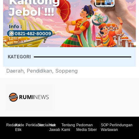
KATEGORI
Daerah, Pendidikan, Soppeng
Redaksi
Kode
Periklanan
Disclaimer
Hak
Tentang
Pedoman
SOP Perlindungan
Etik
Jawab
Kami
Media Siber
Wartawan