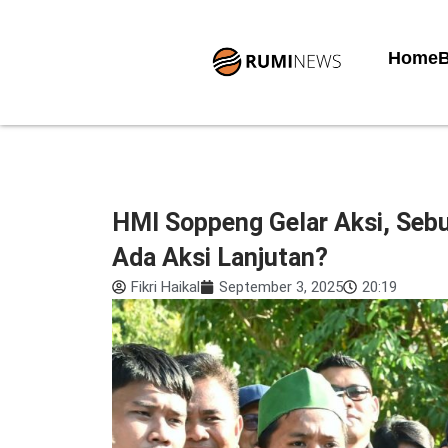
Lewati
ke
Home
B
konten
HMI Soppeng Gelar Aksi, Seb
Ada Aksi Lanjutan?
Fikri Haikal
September 3, 2025
20:19