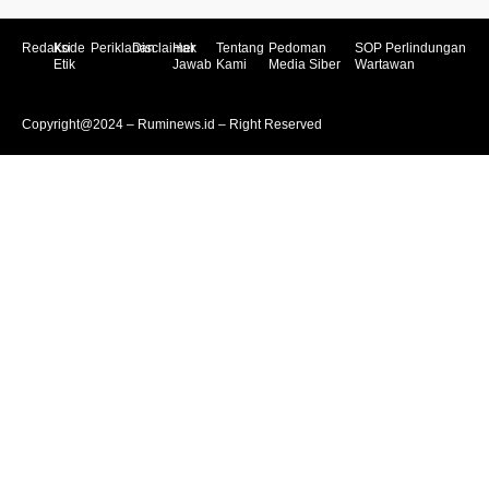
Redaksi
Kode
Periklanan
Disclaimer
Hak
Tentang
Pedoman
SOP Perlindungan
Etik
Jawab
Kami
Media Siber
Wartawan
Copyright@2024 – Ruminews.id – Right Reserved