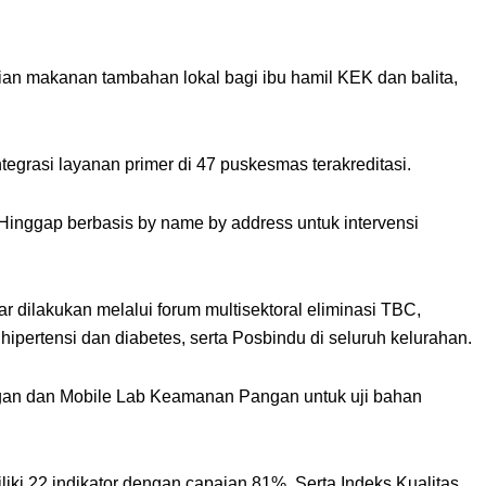
an makanan tambahan lokal bagi ibu hamil KEK dan balita,
ntegrasi layanan primer di 47 puskesmas terakreditasi.
inggap berbasis by name by address untuk intervensi
 dilakukan melalui forum multisektoral eliminasi TBC,
hipertensi dan diabetes, serta Posbindu di seluruh kelurahan.
ngan dan Mobile Lab Keamanan Pangan untuk uji bahan
ki 22 indikator dengan capaian 81%. Serta Indeks Kualitas