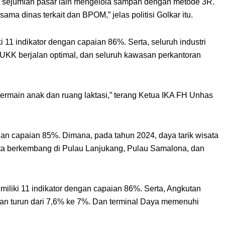
 sejumlah pasar lain mengelola sampah dengan metode 3R.
a dinas terkait dan BPOM,” jelas politisi Golkar itu.
i 11 indikator dengan capaian 86%. Serta, seluruh industri
KK berjalan optimal, dan seluruh kawasan perkantoran
bermain anak dan ruang laktasi,” terang Ketua IKA FH Unhas
gan capaian 85%. Dimana, pada tahun 2024, daya tarik wisata
ata berkembang di Pulau Lanjukang, Pulau Samalona, dan
emiliki 11 indikator dengan capaian 86%. Serta, Angkutan
kaan turun dari 7,6% ke 7%. Dan terminal Daya memenuhi