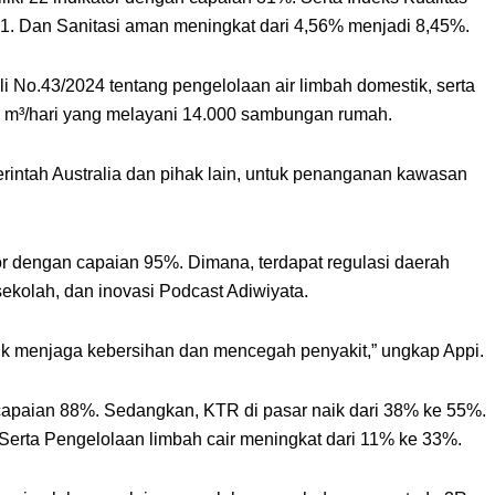
41. Dan Sanitasi aman meningkat dari 4,56% menjadi 8,45%.
 No.43/2024 tentang pengelolaan air limbah domestik, serta
 m³/hari yang melayani 14.000 sambungan rumah.
intah Australia dan pihak lain, untuk penanganan kawasan
tor dengan capaian 95%. Dimana, terdapat regulasi daerah
sekolah, dan inovasi Podcast Adiwiyata.
tuk menjaga kebersihan dan mencegah penyakit,” ungkap Appi.
 capaian 88%. Sedangkan, KTR di pasar naik dari 38% ke 55%.
 Serta Pengelolaan limbah cair meningkat dari 11% ke 33%.