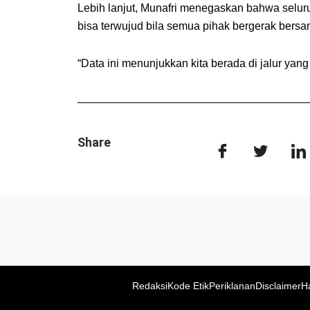
Lebih lanjut, Munafri menegaskan bahwa seluruh
bisa terwujud bila semua pihak bergerak bersa
“Data ini menunjukkan kita berada di jalur yang b
Share
Redaksi
Kode Etik
Periklanan
Disclaimer
H