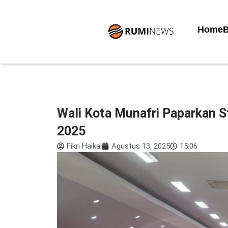
Lewati
ke
Home
B
konten
Wali Kota Munafri Paparkan 
2025
Fikri Haikal
Agustus 13, 2025
15:06