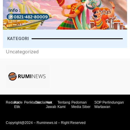
KATEGORI
Uncategorized
Redaksi
Kode
Periklanan
Disclaimer
Hak
Tentang
Pedoman
SOP Perlindungan
Etik
Jawab
Kami
Media Siber
Wartawan
Copyright@2024 – Ruminews.id – Right Reserved