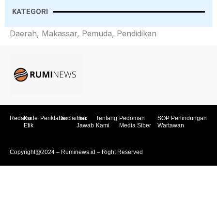
KATEGORI
Daerah, Makassar, Pemuda, Pendidikan
Redaksi
Kode
Periklanan
Disclaimer
Hak
Tentang
Pedoman
SOP Perlindungan
Etik
Jawab
Kami
Media Siber
Wartawan
Copyright@2024 – Ruminews.id – Right Reserved