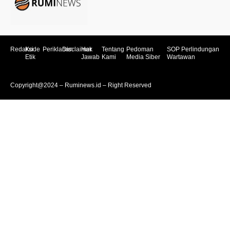
Redaksi
Kode
Periklanan
Disclaimer
Hak
Tentang
Pedoman
SOP Perlindungan
Etik
Jawab
Kami
Media Siber
Wartawan
Copyright@2024 – Ruminews.id – Right Reserved