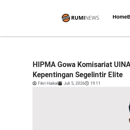
Lewati
ke
Home
B
konten
HIPMA Gowa Komisariat UINA
Kepentingan Segelintir Elite
Fikri Haikal
Juli 5, 2026
19:11