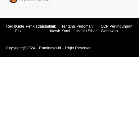
Redaksi
Kode
Periklanan
Disclaimer
Hak
Tentang
Pedoman
SOP Perlindungan
Etik
Jawab
Kami
Media Siber
Wartawan
Copyright@2024 – Ruminews.id – Right Reserved